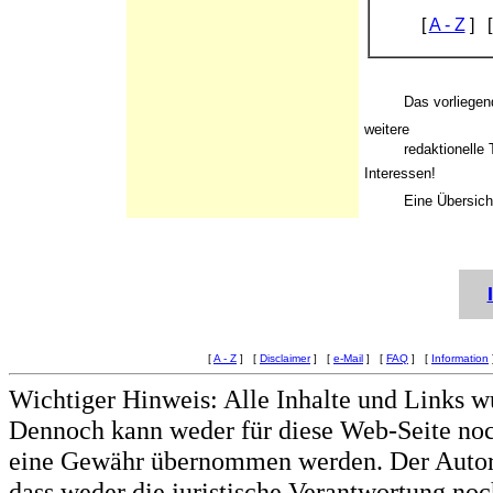
[
A - Z
] 
Das vorliegende 
weitere
redaktionelle Th
Interessen!
Eine Übersicht al
[
A - Z
] [
Disclaimer
] [
e-Mail
] [
FAQ
] [
Information
Wichtiger Hinweis: Alle Inhalte und Links w
Dennoch kann weder für diese Web-Seite noc
eine Gewähr übernommen werden. Der Autor 
dass weder die juristische Verantwortung noc