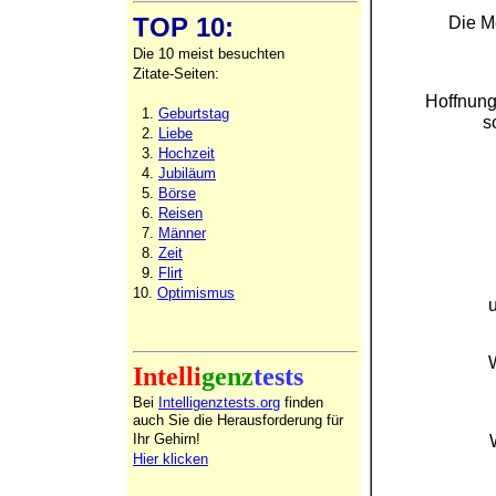
Die M
TOP 10:
Die 10 meist besuchten
Zitate-Seiten:
Hoffnung
1.
Geburtstag
s
2.
Liebe
3.
Hochzeit
4.
Jubiläum
5.
Börse
6.
Reisen
7.
Männer
8.
Zeit
9.
Flirt
10.
Optimismus
Intelli
genz
tests
Bei
Intelligenztests.org
finden
auch Sie die Herausforderung für
Ihr Gehirn!
Hier klicken