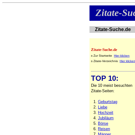
Zitate-S
Zitate-Suche.d
Zitate-Suche.de
n
Zur Startseite
Hier klicken
n
Zitate-Verzeichnis
Hier klicke
TOP 10:
Die 10 meist besuchten
Zitate-Seiten:
1.
Geburtstag
2.
Liebe
3.
Hochzeit
4.
Jubiläum
5.
Börse
6.
Reisen
7.
Männer