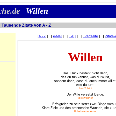
uche.de
Willen
e
Tausende Zitate von A - Z
[
A - Z
] [
e-Mail
] [
FAQ
] [
Startseite
] [
Zitate-
Willen
n
Das Glück besteht nicht darin,
das du tun kannst, was du willst,
sondern darin, dass du auch immer willst
was du tust.
Leo Tolstoi
Der Wille versetzt Berge.
Volksweisheit
Erfolgreich zu sein setzt zwei Dinge vorau
Klare Ziele und den brennenden Wunsch, sie zu e
Unbekannter Autor