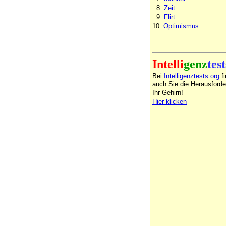
8.
Zeit
9.
Flirt
10.
Optimismus
Intelli
genz
test
Bei
Intelligenztests.org
f
auch Sie die Herausforde
Ihr Gehirn!
Hier klicken