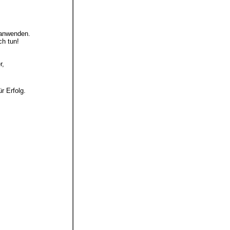
 anwenden.
ch tun!
r,
r Erfolg.